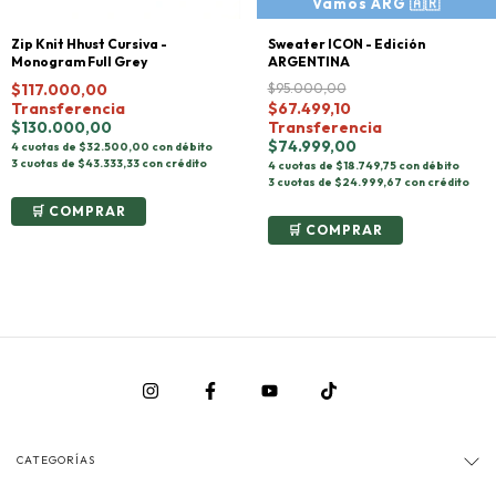
Sweater ICON - Edición
Zip Knit Hhust Cursiva -
ARGENTINA
Monogram Full Grey
$95.000,00
$117.000,00
$67.499,10
Transferencia
Transferencia
$130.000,00
$74.999,00
4 cuotas de $32.500,00 con débito
3 cuotas de $43.333,33 con crédito
4 cuotas de $18.749,75 con débito
3 cuotas de $24.999,67 con crédito
COMPRAR
COMPRAR
CATEGORÍAS