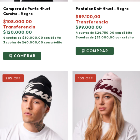
Campera de Punto Hhust
Pantalon Knit Hhust - Negro
Cursiva - Negro
$89.100,00
$108.000,00
Transferencia
Transferencia
$99.000,00
$120.000,00
4 cuotas de $24.750,00 con débito
3 cuotas de $33.000,00 con crédito
4 cuotas de $30.000,00 con débito
3 cuotas de $40.000,00 con crédito
COMPRAR
COMPRAR
28
%
OFF
10
%
OFF