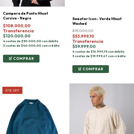
Campera de Punto Hhust
Cursiva - Negro
Sweater Icon - Verde Hhust
Washed
$108.000,00
Transferencia
$95.000,00
$120.000,00
$53.999,10
Transferencia
4 cuotas de $30.000,00 con débito
3 cuotas de $40.000,00 con crédito
$59.999,00
4 cuotas de $14.999,75 con débito
3 cuotas de $19.999,67 con crédito
COMPRAR
COMPRAR
37
%
OFF