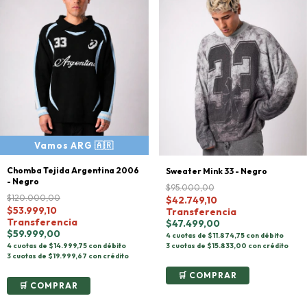
Chomba Tejida Argentina 2006
Sweater Mink 33 - Negro
- Negro
$95.000,00
$120.000,00
$42.749,10
$53.999,10
Transferencia
Transferencia
$47.499,00
$59.999,00
4 cuotas de $11.874,75 con débito
3 cuotas de $15.833,00 con crédito
4 cuotas de $14.999,75 con débito
3 cuotas de $19.999,67 con crédito
COMPRAR
COMPRAR