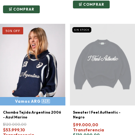
COMPRAR
COMPRAR
SIN STOCK
50
%
OFF
Sweater I Feel Authentic -
Chomba Tejida Argentina 2006
Negro
- Azul Marino
$99.000,00
$120.000,00
Transferencia
$53.999,10
$110.000,00
Transferencia