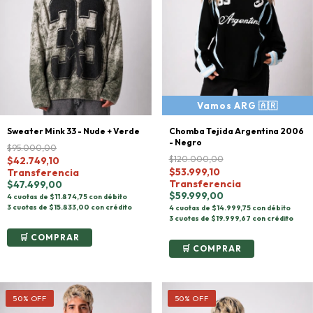
Sweater Mink 33 - Nude + Verde
Chomba Tejida Argentina 2006
- Negro
$95.000,00
$120.000,00
$42.749,10
$53.999,10
Transferencia
Transferencia
$47.499,00
$59.999,00
4 cuotas de $11.874,75 con débito
3 cuotas de $15.833,00 con crédito
4 cuotas de $14.999,75 con débito
3 cuotas de $19.999,67 con crédito
COMPRAR
COMPRAR
50
%
OFF
50
%
OFF