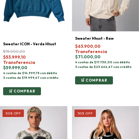
Sweater Hhust - Raw
Sweater ICON - Verde Hhust
$63.900,00
Transferencia
$95.000,00
$71.000,00
$53.999,10
Transferencia
4 cuotas de $17.750,00 con débito
$59.999,00
3 cuotas de $23.666,67 con crédito
4 cuotas de $14.999,75 con débito
3 cuotas de $19.999,67 con crédito
COMPRAR
COMPRAR
50
%
OFF
50
%
OFF