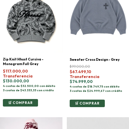
Zip Knit Hhust Cursiva -
Sweater Cross Design - Grey
Monogram Full Grey
$99.000,00
$117.000,00
$67.499,10
Transferencia
Transferencia
$130.000,00
$74.999,00
4 cuotas de $32.500,00 con débito
4 cuotas de $18.749,75 con débito
3 cuotas de $43.333,33 con crédito
3 cuotas de $24.999,67 con crédito
COMPRAR
COMPRAR