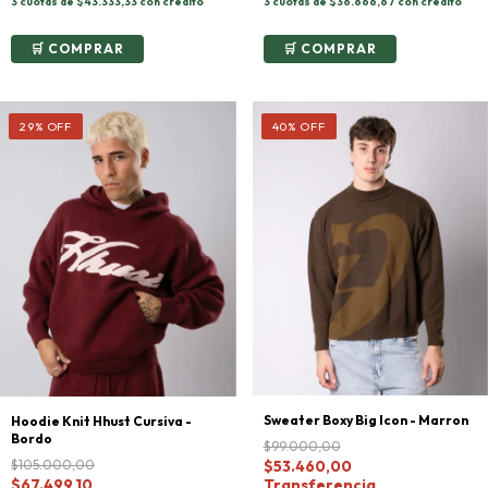
3 cuotas de $36.666,67 con crédito
3 cuotas de $43.333,33 con crédito
COMPRAR
COMPRAR
29
%
OFF
40
%
OFF
Sweater Boxy Big Icon - Marron
Hoodie Knit Hhust Cursiva -
Bordo
$99.000,00
$105.000,00
$53.460,00
$67.499,10
Transferencia