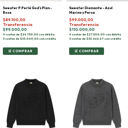
Sweater P.Perlé God’s Plan -
Sweater Diamante - Azul
Rosa
Marino y Persa
$89.100,00
$99.000,00
Transferencia
Transferencia
$99.000,00
$110.000,00
4 cuotas de $24.750,00 con débito
4 cuotas de $27.500,00 con débito
3 cuotas de $33.000,00 con crédito
3 cuotas de $36.666,67 con crédito
COMPRAR
COMPRAR