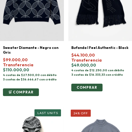
Sweater Diamante - Negro con
Bufanda I Feel Authentic - Black
Gris
$44.100,00
$99.000,00
Transferencia
Transferencia
$49.000,00
$110.000,00
4 cuotas de $12.250,00 con débito
3 cuotas de $16.333,33 con crédito
4 cuotas de $27.500,00 con débito
3 cuotas de $36.666,67 con crédito
COMPRAR
24
%
OFF