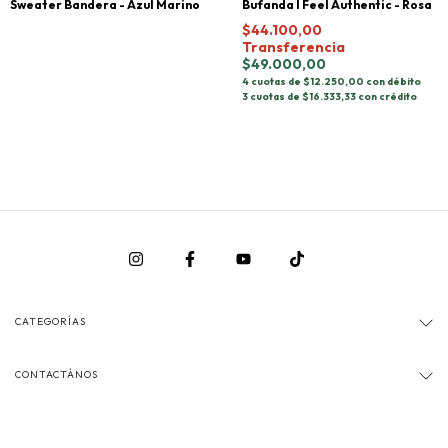
Sweater Bandera - Azul Marino
Bufanda I Feel Authentic - Rosa
$44.100,00
Transferencia
$49.000,00
4 cuotas de $12.250,00 con débito
3 cuotas de $16.333,33 con crédito
CATEGORÍAS
CONTACTÁNOS