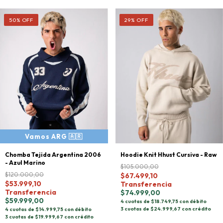
50
%
OFF
29
%
OFF
Hoodie Knit Hhust Cursiva - Raw
Chomba Tejida Argentina 2006
- Azul Marino
$105.000,00
$120.000,00
$67.499,10
$53.999,10
Transferencia
Transferencia
$74.999,00
$59.999,00
4 cuotas de $18.749,75 con débito
3 cuotas de $24.999,67 con crédito
4 cuotas de $14.999,75 con débito
3 cuotas de $19.999,67 con crédito