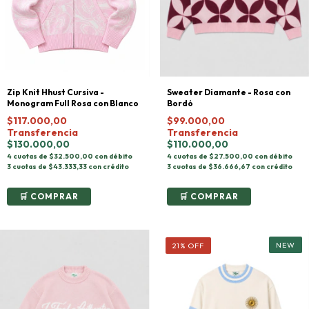
Sweater Diamante - Rosa con
Zip Knit Hhust Cursiva -
Bordó
Monogram Full Rosa con Blanco
$99.000,00
$117.000,00
Transferencia
Transferencia
$110.000,00
$130.000,00
4 cuotas de $27.500,00 con débito
4 cuotas de $32.500,00 con débito
3 cuotas de $36.666,67 con crédito
3 cuotas de $43.333,33 con crédito
COMPRAR
COMPRAR
21
%
OFF