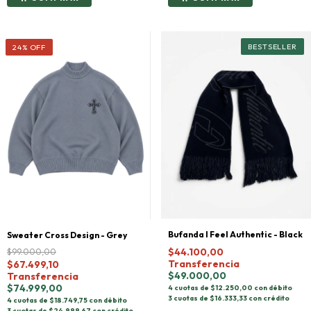
24
%
OFF
Bufanda I Feel Authentic - Black
Sweater Cross Design - Grey
$44.100,00
$99.000,00
Transferencia
$67.499,10
$49.000,00
Transferencia
$74.999,00
4 cuotas de $12.250,00 con débito
3 cuotas de $16.333,33 con crédito
4 cuotas de $18.749,75 con débito
3 cuotas de $24.999,67 con crédito