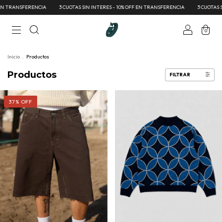
ERENCIA
3 CUOTAS SIN INTERES - 10% OFF EN TRANSFERENCIA
3 CUOTAS SIN INTERES
0
Inicio
.
Productos
Productos
FILTRAR
37
%
OFF