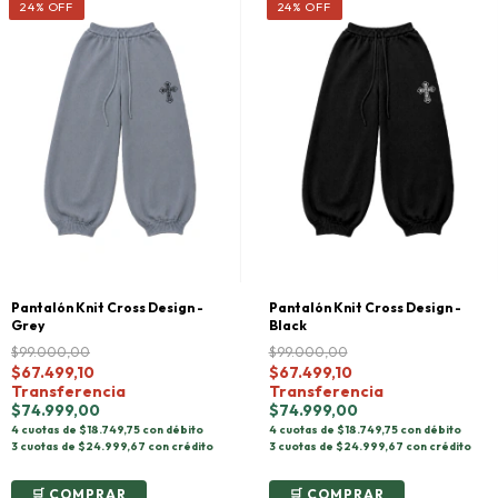
24
%
OFF
24
%
OFF
Pantalón Knit Cross Design -
Pantalón Knit Cross Design -
Grey
Black
$99.000,00
$99.000,00
$67.499,10
$67.499,10
Transferencia
Transferencia
$74.999,00
$74.999,00
4 cuotas de $18.749,75 con débito
4 cuotas de $18.749,75 con débito
3 cuotas de $24.999,67 con crédito
3 cuotas de $24.999,67 con crédito
COMPRAR
COMPRAR