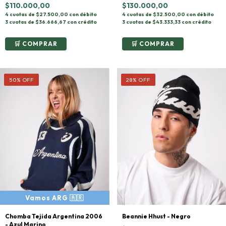
$130.000,00
$110.000,00
4 cuotas de $32.500,00 con débito
4 cuotas de $27.500,00 con débito
3 cuotas de $43.333,33 con crédito
3 cuotas de $36.666,67 con crédito
COMPRAR
COMPRAR
50
%
OFF
28
%
OFF
Chomba Tejida Argentina 2006
Beannie Hhust - Negro
- Azul Marino