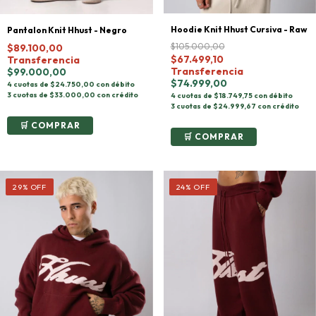
Hoodie Knit Hhust Cursiva - Raw
Pantalon Knit Hhust - Negro
$105.000,00
$89.100,00
$67.499,10
Transferencia
Transferencia
$99.000,00
$74.999,00
4 cuotas de $24.750,00 con débito
3 cuotas de $33.000,00 con crédito
4 cuotas de $18.749,75 con débito
3 cuotas de $24.999,67 con crédito
COMPRAR
COMPRAR
29
%
OFF
24
%
OFF