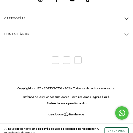
CATEGORÍAS
CONTACTÁNOS
Copyright HHUST - 20435080708 - 2026. Todos los derechos reservados.
Defensa de las y los consumidores. Para reclamos
ingresá acá.
Botón de arrepentimiento
Al navegar por este sitio
aceptás el uso de cookies
para agilizar tu
ENTENDIDO
experiencia de compra.