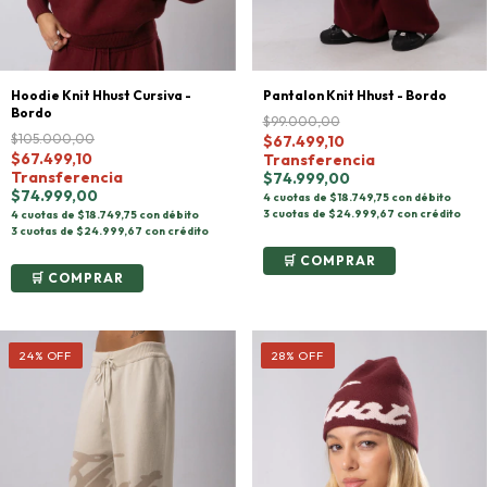
Hoodie Knit Hhust Cursiva -
Pantalon Knit Hhust - Bordo
Bordo
$99.000,00
$105.000,00
$67.499,10
$67.499,10
Transferencia
Transferencia
$74.999,00
$74.999,00
4 cuotas de $18.749,75 con débito
3 cuotas de $24.999,67 con crédito
4 cuotas de $18.749,75 con débito
3 cuotas de $24.999,67 con crédito
COMPRAR
COMPRAR
24
%
OFF
28
%
OFF