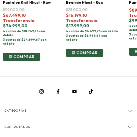
Pantalon Knit Hhust - Raw
Beannie Hhust - Raw
Pant
$99.000,00
$25.000,00
$89
$67.499,10
$16.199,10
Tra
Transferencia
Transferencia
$99
$74.999,00
$17.999,00
4 cu
débi
4 cuotas de $18.749,75 con
4 cuotas de $4.499,75 con débito
3 cu
débito
3 cuotas de $5.999,67 con
créd
3 cuotas de $24.999,67 con
crédito
crédito
COMPRAR
COMPRAR
CATEGORÍAS
CONTACTÁNOS