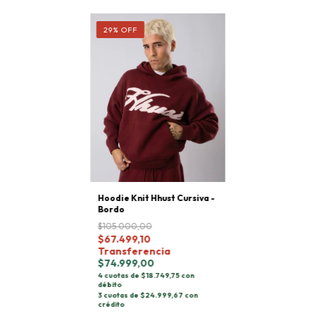
29
%
OFF
Hoodie Knit Hhust Cursiva -
Bordo
$105.000,00
$67.499,10
Transferencia
$74.999,00
4 cuotas de $18.749,75 con
débito
3 cuotas de $24.999,67 con
crédito