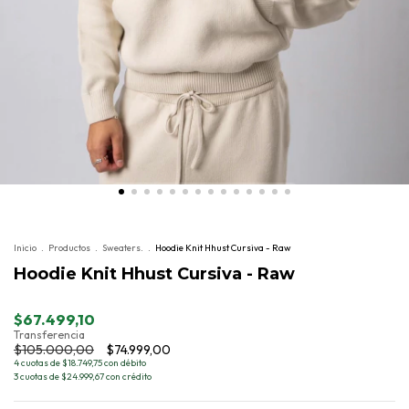
Inicio
.
Productos
.
Sweaters.
.
Hoodie Knit Hhust Cursiva - Raw
Hoodie Knit Hhust Cursiva - Raw
$67.499,10
Transferencia
$105.000,00
$74.999,00
4 cuotas de $18.749,75 con débito
3 cuotas de $24.999,67 con crédito