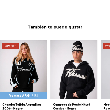
También te puede gustar
50
%
OFF
29
Chomba Tejida Argentina
Hood
Campera de Punto Hhust
2006 - Negro
Raw
Cursiva - Negro