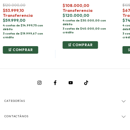
$120.000,00
$10
$108.000,00
$53.999,10
$67
Transferencia
Transferencia
Tra
$120.000,00
$59.999,00
$74
4 cuotas de $30.000,00 con
débito
4 cuotas de $14.999,75 con
4 cuo
3 cuotas de $40.000,00 con
débito
débi
crédito
3 cuotas de $19.999,67 con
3 cu
crédito
créd
COMPRAR
COMPRAR
CATEGORÍAS
CONTACTÁNOS