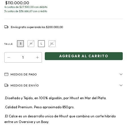
$110.000,00
4 cuotas de $27.500,00 con débito
3 cuotas de $36.666,67 con crédito
Envío gratis
superando los
$200.000,00
S
M
L
XL
TALLE
MEDIOS DE PAGO
MEDIOS DE ENVÍO
.Diseñado y Tejido, en 100% algodón, por Hhust en Mar del Plata.
.Calidad Premium. Peso aproximado 850grs.
.El Calce es un desarrollo unico de Hhust que combina un corte hibrido
entre un Oversive y un Boxy.