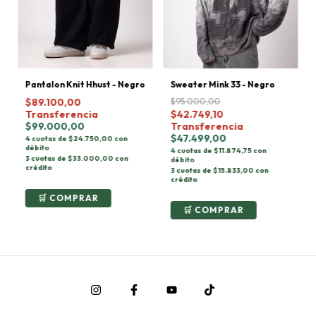
Sweater Mink 33 - Negro
Pantalon Knit Hhust - Negro
$95.000,00
$89.100,00
$42.749,10
Transferencia
Transferencia
$99.000,00
$47.499,00
4 cuotas de $24.750,00 con
débito
4 cuotas de $11.874,75 con
3 cuotas de $33.000,00 con
débito
crédito
3 cuotas de $15.833,00 con
crédito
COMPRAR
COMPRAR