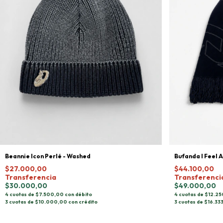
Beannie Icon Perlé - Washed
Bufanda I Feel A
$27.000,00
$44.100,00
Transferencia
Transferenci
$30.000,00
$49.000,00
4 cuotas de $7.500,00 con débito
4 cuotas de $12.25
3 cuotas de $10.000,00 con crédito
3 cuotas de $16.333