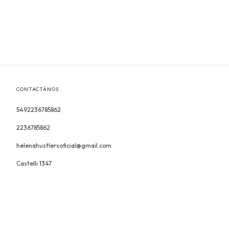
CONTACTÁNOS
5492236785862
2236785862
helenahustlersoficial@gmail.com
Castelli 1347